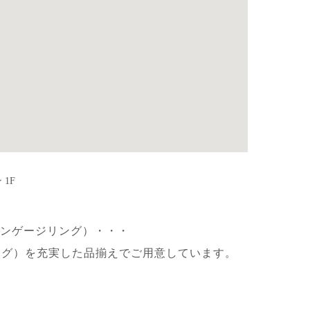
 1F
ンゲージリング）・・・
ング）を
充実した品揃えでご用意しています。