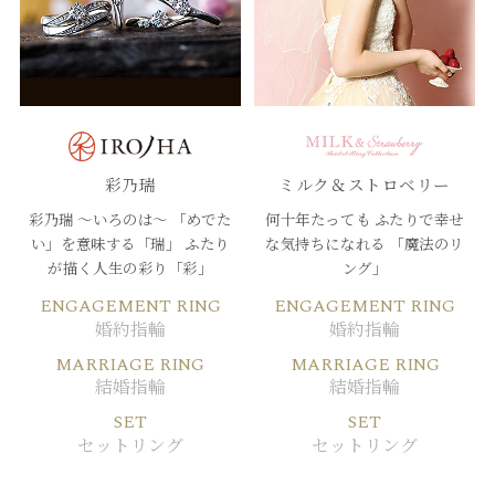
彩乃瑞
ミルク＆ストロベリー
彩乃瑞 ～いろのは～
「めでた
何十年たっても
ふたりで幸せ
い」を意味する「瑞」
ふたり
な気持ちになれる
「魔法のリ
が描く人生の彩り「彩」
ング」
ENGAGEMENT RING
ENGAGEMENT RING
婚約指輪
婚約指輪
MARRIAGE RING
MARRIAGE RING
結婚指輪
結婚指輪
SET
SET
セットリング
セットリング