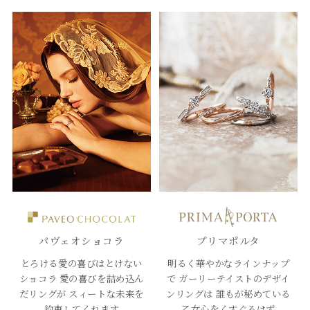
パヴェオショコラ
プリマポルタ
とろける愛の喜びはとけない
明るく華やかなラインナップ
ショコラ
愛の喜びを詰め込ん
で
ガーリーテイストのデザイ
だリングが
スィートな未来を
ンリングは
誰もが秘めている
約束してくれます
乙女心をくすぐるはず