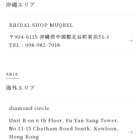
沖縄エリア
BRIDAL SHOP MUQBEL
〒904-0115 沖縄県中頭郡北谷町美浜51-3
TEL：098-982-7018
ARIA
海外エリア
diamond circle
Unit B on 6 th Floor, Eu Yan Sang Tower,
No.11-15 Chatham Road South, Kowloon,
Hong Kong