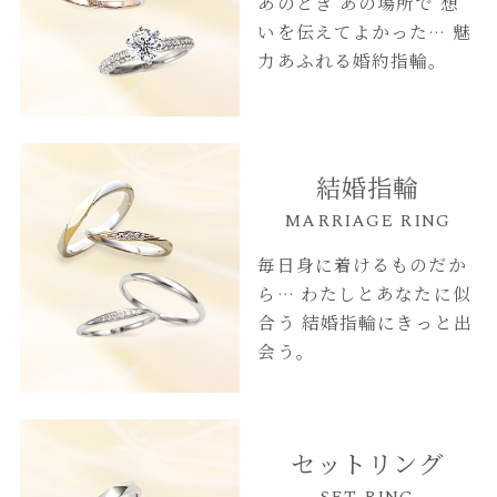
あのとき あの場所で
想
いを伝えてよかった…
魅
力あふれる婚約指輪。
結婚指輪
MARRIAGE RING
毎日身に着けるものだか
ら…
わたしとあなたに似
合う
結婚指輪にきっと出
会う。
セットリング
SET RING