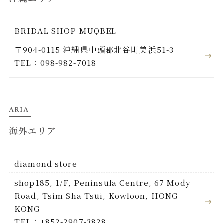
BRIDAL SHOP MUQBEL
〒904-0115 沖縄県中頭郡北谷町美浜51-3
TEL：098-982-7018
ARIA
海外エリア
diamond store
shop185, 1/F, Peninsula Centre, 67 Mody
Road, Tsim Sha Tsui, Kowloon, HONG
KONG
TEL：+852-2907-3828