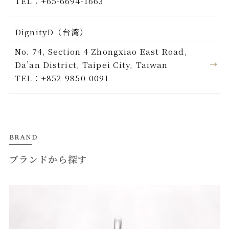
TEL：+65-6694-1663
DignityD（台湾）
No. 74, Section 4 Zhongxiao East Road,
Da’an District, Taipei City, Taiwan
TEL：+852-9850-0091
BRAND
ブランドから探す