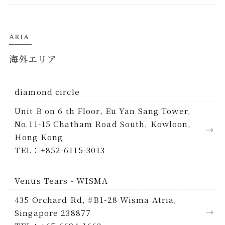
ARIA
海外エリア
diamond circle
Unit B on 6 th Floor, Eu Yan Sang Tower,
No.11-15 Chatham Road South, Kowloon,
Hong Kong
TEL：+852-6115-3013
Venus Tears - WISMA
435 Orchard Rd, #B1-28 Wisma Atria,
Singapore 238877