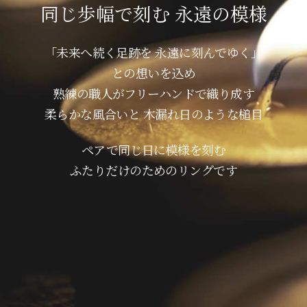
同じ歩幅で刻む 永遠の模様
「未来へ続く足跡を 永遠に刻んでゆく」
との想いを込め
熟練の職人がフリーハンドで織り成す
柔らかな風合いと 木漏れ日のような槌目
ペアで同じ日に模様を刻む
ふたりだけのためのリングです