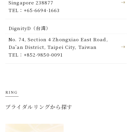
Singapore 238877
TEL：+65-6694-1663
DignityD（台湾）
No. 74, Section 4 Zhongxiao East Road,
Da’an District, Taipei City, Taiwan
TEL：+852-9850-0091
RING
ブライダルリングから探す