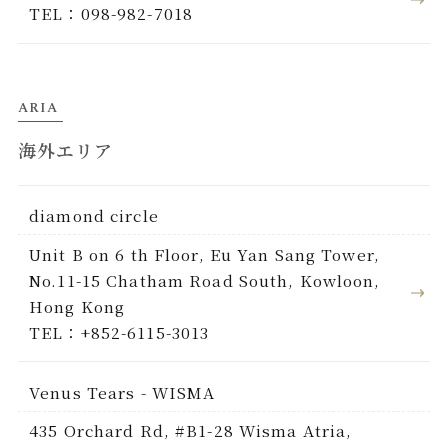
TEL：098-982-7018
ARIA
海外エリア
diamond circle
Unit B on 6 th Floor, Eu Yan Sang Tower,
No.11-15 Chatham Road South, Kowloon,
Hong Kong
TEL：+852-6115-3013
Venus Tears - WISMA
435 Orchard Rd, #B1-28 Wisma Atria,