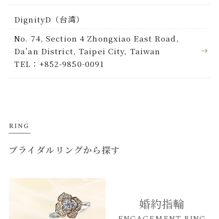
DignityD（台湾）
No. 74, Section 4 Zhongxiao East Road,
Da’an District, Taipei City, Taiwan
TEL：+852-9850-0091
RING
ブライダルリングから探す
婚約指輪
ENGAGEMENT RING