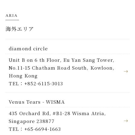
ARIA
海外エリア
diamond circle
Unit B on 6 th Floor, Eu Yan Sang Tower,
No.11-15 Chatham Road South, Kowloon,
Hong Kong
TEL：+852-6115-3013
Venus Tears - WISMA
435 Orchard Rd, #B1-28 Wisma Atria,
Singapore 238877
TEL：+65-6694-1663