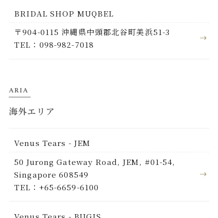
BRIDAL SHOP MUQBEL
〒904-0115 沖縄県中頭郡北谷町美浜51-3
TEL：098-982-7018
ARIA
海外エリア
Venus Tears - JEM
50 Jurong Gateway Road, JEM, #01-54,
Singapore 608549
TEL：+65-6659-6100
Venus Tears - BUGIS