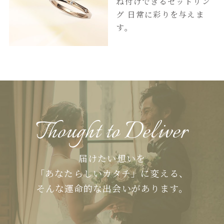
ね付けできるセットリン
グ
日常に彩りを与えま
す。
Thought to Deliver
届けたい想いを
「あなたらしいカタチ」に変える、
そんな運命的な出会いがあります。