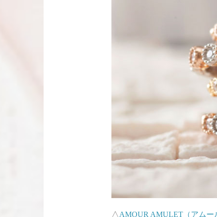
△
AMOUR AMULET（ア