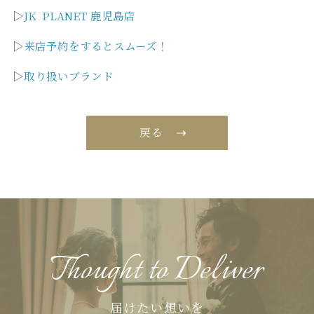
▷
JK PLANET 鹿児島店
▷
来店予約をするとスムーズ！
▷
取り扱いブランド
戻る
Thought to Deliver
届けたい想いを