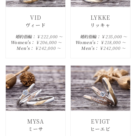
VID
LYKKE
ヴィード
リッキャ
婚約指輪：
￥222,000 ～
婚約指輪：
￥235,000 ～
Women's：
￥206,000 ～
Women's：
￥218,000 ～
Men's：
￥242,000 ～
Men's：
￥242,000 ～
MYSA
EVIGT
ミーサ
ヒーエビ