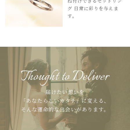
ね付けできるセットリン
グ
日常に彩りを与えま
す。
Thought to Deliver
届けたい想いを
「あなたらしいカタチ」に変える、
そんな運命的な出会いがあります。