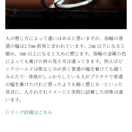
人の感じ方によって違いはあると思いますが、指輪の普
通の幅は2.5㎜ 前後と言われています。2㎜ 以下になると
細め、3㎜ 以上になると太めに感じます。指輪の金属の色
によっても着けた時の見え方は違ってきます。例えばピ
ンクゴールドは肌なじみが良く普通の幅を着けても細く
みえたり…体格がしっかりしている人がプラチナで普通
の幅を着けたけれど思ったよりも細く感じる…といった
具合に、人それぞれイメージと実際に試着した印象は違
います。
▷リング詳細はこちら